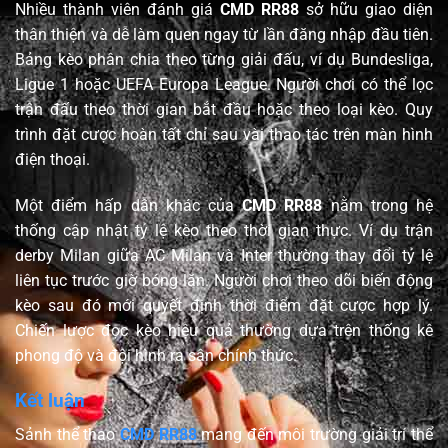
Nhiều thành viên đánh giá
CMD RR88
sở hữu giao diện
thân thiện và dễ làm quen ngay từ lần đăng nhập đầu tiên.
Bảng kèo phân chia theo từng giải đấu, ví dụ Bundesliga,
Ligue 1 hoặc UEFA Europa League. Người chơi có thể lọc
trận đấu theo thời gian bắt đầu hoặc theo loại kèo. Quy
trình đặt cược hoàn tất chỉ sau vài thao tác trên màn hình
điện thoại.
Một điểm hấp dẫn khác của
CMD RR88
nằm trong hệ
thống cập nhật tỷ lệ kèo theo thời gian thực. Ví dụ trận
derby Milan giữa AC Milan và Inter thường thay đổi tỷ lệ
liên tục trước giờ bóng lăn. Người chơi theo dõi biến động
kèo sau đó mới quyết định thời điểm đặt cược hợp lý.
Chiến lược đọc kèo hiệu quả thường dựa trên thống kê
phong độ và đội hình ra sân chính thức.
Kết luận
Sảnh thể thao
CMD RR88
mang đến môi trường giải trí thể