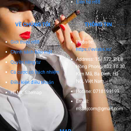
Liên hệ rr88
VỀ CHÚNG TÔI
THÔNG TIN
Giới thiệu rr88
Website:
https://evlabs.io/
Chính sách bảo mật
Address: 15/ 172, P. Lê
Quyền riêng tư
Hồng Phong/802 Tổ 30,
Cá cược có trách nhiệm
Kim Mã, Ba Đình, Hà
Nội, Việt Nam
Điều kiện điều khoản
Hotline: 0718199199
HTML Sitemap
Email:
rr886jcom@gmail.com