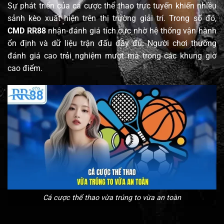
Sự phát triển của cá cược thể thao trực tuyến khiến nhiều
sảnh kèo xuất hiện trên thị trường giải trí. Trong số đó,
CMD RR88
nhận đánh giá tích cực nhờ hệ thống vận hành
ổn định và dữ liệu trận đấu đầy đủ. Người chơi thường
đánh giá cao trải nghiệm mượt mà trong các khung giờ
cao điểm.
Cá cược thể thao vừa trúng to vừa an toàn