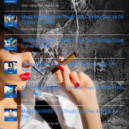
Hướng
Độ
ở
Chức năng bình luận bị tắt
Dẫn
Cao
Bắn
Chiến
Ở
Cá
Mega Fishing Chiến Thuật Săn Cá Hiệu Quả Và Dễ
Thuật
RR88
Hoàng
Chơi
Thắng Với RR88
Kim
Hiệu
ở
Chức năng bình luận bị tắt
RR88
Quả
Mega
–
Fishing
Jackpot Fishing – Chiến Thuật Săn Thưởng Trong
Trải
Chiến
Nghiệm
Game Ở RR88
Thuật
Săn
ở
Chức năng bình luận bị tắt
Săn
Thưởng
Jackpot
Cá
Hấp
Fishing
Phỏm RR88 – Chiến Thuật Ù Bài Hiệu Quả Cho
Hiệu
Dẫn
–
Quả
Người Chơi
Chiến
Và
ở
Chức năng bình luận bị tắt
Thuật
Dễ
Phỏm
Săn
Thắng
RR88
Xì Tố RR88 Chiến Thuật Poker Thực Chiến Dễ Hiểu
Thưởng
Với
–
Trong
Dễ Thắng
RR88
Chiến
Game
ở
Chức năng bình luận bị tắt
Thuật
Ở
Xì
Ù
RR88
Tố
Mậu Binh RR88 – Bí Thuật Của Việc Xếp Bài Ăn
Bài
RR88
Hiệu
Tiền
Chiến
Quả
ở
Chức năng bình luận bị tắt
Thuật
Cho
Mậu