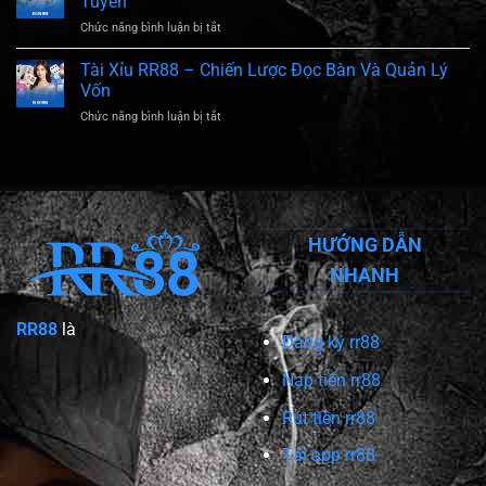
Tuyến
–
Thưởng
ở
Chức năng bình luận bị tắt
Slot
Hấp
Xóc
Chủ
Dẫn
Đĩa
Tài Xỉu RR88 – Chiến Lược Đọc Bàn Và Quản Lý
Đề
Ở
RR88
Á
Vốn
RR88
–
Đông
ở
Chức năng bình luận bị tắt
Trò
Hấp
Tài
Chơi
Dẫn
Xỉu
Dân
Của
RR88
Gian
RR88
–
Hấp
Chiến
Dẫn
Lược
Trực
HƯỚNG DẪN
Đọc
Tuyến
Bàn
NHANH
Và
Quản
Lý
RR88
là
Vốn
Đăng ký rr88
Nạp tiền rr88
Rút tiền rr88
Tải app rr88