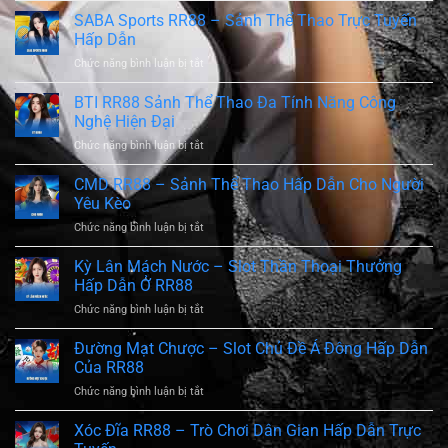
Poker
Người
Binh
SABA Sports RR88 – Sảnh Thể Thao Trực Tuyến
Thực
Chơi
RR88
Chiến
Hấp Dẫn
–
Dễ
ở
Chức năng bình luận bị tắt
Bí
Hiểu
SABA
Thuật
Dễ
Sports
BTI RR88 Sảnh Thể Thao Đa Tính Năng Công
Của
Thắng
RR88
Việc
Nghệ Hiện Đại
–
Xếp
ở
Chức năng bình luận bị tắt
Sảnh
Bài
BTI
Thể
Ăn
RR88
CMD RR88 – Sảnh Thể Thao Hấp Dẫn Cho Người
Thao
Tiền
Sảnh
Trực
Yêu Kèo
Thể
Tuyến
ở
Chức năng bình luận bị tắt
Thao
Hấp
CMD
Đa
Dẫn
RR88
Kỳ Lân Mách Nước – Slot Thần Thoại Thưởng
Tính
–
Năng
Hấp Dẫn Ở RR88
Sảnh
Công
ở
Chức năng bình luận bị tắt
Thể
Nghệ
Kỳ
Thao
Hiện
Lân
Đường Mạt Chược – Slot Chủ Đề Á Đông Hấp Dẫn
Hấp
Đại
Mách
Dẫn
Của RR88
Nước
Cho
ở
Chức năng bình luận bị tắt
–
Người
Đường
Slot
Yêu
Mạt
Xóc Đĩa RR88 – Trò Chơi Dân Gian Hấp Dẫn Trực
Thần
Kèo
Chược
Thoại