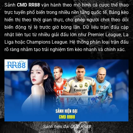
Sảnh
CMD RR88
vận hành theo mô hình cá cược thể thao
trực tuyến phổ biến trong nhiều nền tảng quốc tế. Bảng kèo
hiển thị theo thời gian thực, cho phép người chơi theo dõi
biến động tỷ lệ trước giờ bóng lăn. Dữ liệu trận đấu cập
nhật liên tục từ nhiều giải đấu lớn như Premier League, La
Liga hoặc Champions League. Hệ thống phân loại trận đấu
rõ ràng nhằm tạo trải nghiệm tìm kèo nhanh và chính xác.
Sảnh hiện đại CMD RR88