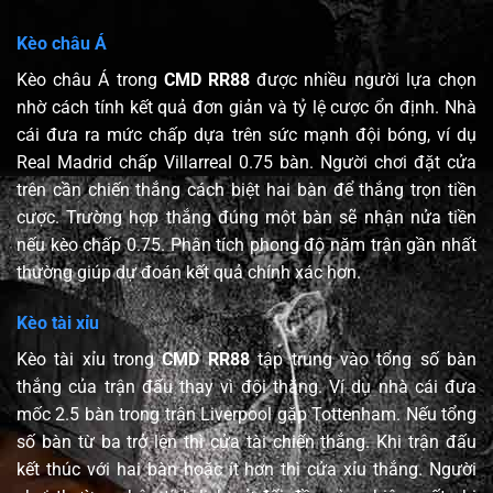
Kèo châu Á
Kèo châu Á trong
CMD RR88
được nhiều người lựa chọn
nhờ cách tính kết quả đơn giản và tỷ lệ cược ổn định. Nhà
cái đưa ra mức chấp dựa trên sức mạnh đội bóng, ví dụ
Real Madrid chấp Villarreal 0.75 bàn. Người chơi đặt cửa
trên cần chiến thắng cách biệt hai bàn để thắng trọn tiền
cược. Trường hợp thắng đúng một bàn sẽ nhận nửa tiền
nếu kèo chấp 0.75. Phân tích phong độ năm trận gần nhất
thường giúp dự đoán kết quả chính xác hơn.
Kèo tài xỉu
Kèo tài xỉu trong
CMD RR88
tập trung vào tổng số bàn
thắng của trận đấu thay vì đội thắng. Ví dụ nhà cái đưa
mốc 2.5 bàn trong trận Liverpool gặp Tottenham. Nếu tổng
số bàn từ ba trở lên thì cửa tài chiến thắng. Khi trận đấu
kết thúc với hai bàn hoặc ít hơn thì cửa xỉu thắng. Người